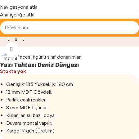
Yenilenen arayüzümüz ile hizmetinizdeyiz...
Navigasyona atla
Ana içeriğe atla
kulu Malzemeleri
»
Yazı Tahtası
»
Yazı Tahtası Deniz Dünyası
Büyütmek için tıklayın
TÜKENDI
Yazı Tahtası Deniz Dünyası
Stokta yok
Genişlik: 135 Yükseklik: 180 cm
12 mm MDF Gövdeli.
Parlak canlı renkler.
3 mm MDF figürler.
Kullanılan su bazlı boya.
Duvara montaj yapılır.
Kargo: 7 gün (Üretim)