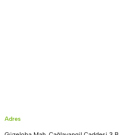
Adres
Güzeloba Mah. Cağlayangil Caddesi 3 B