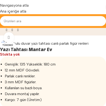
Yenilenen arayüzümüz ile hizmetinizdeyiz...
Navigasyona atla
Ana içeriğe atla
Anaokulu Malzemeleri
»
Yazı Tahtası
»
Yazı Tahtası Mantar Ev
Büyütmek için tıklayın
TÜKENDI
Yazı Tahtası Mantar Ev
Stokta yok
Genişlik: 135 Yükseklik: 180 cm
12 mm MDF Gövdeli.
Parlak canlı renkler.
3 mm MDF figürler.
Kullanılan su bazlı boya.
Duvara montaj yapılır.
Kargo: 7 gün (Üretim)