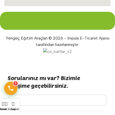
Yengeç Eğitim Araçları © 2026 -
Impula E-Ticaret Ajansı
tarafından hazırlanmıştır.
Sorularınız mı var? Bizimle
1
iletişime geçebilirsiniz.
Menü
İstek listesi
Sepet