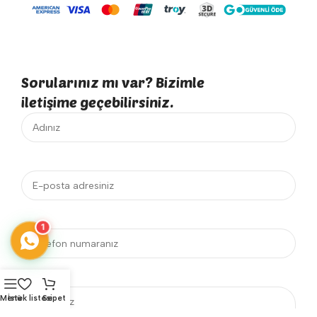
Sorularınız mı var? Bizimle
iletişime geçebilirsiniz.
1
Menü
İstek listesi
Sepet