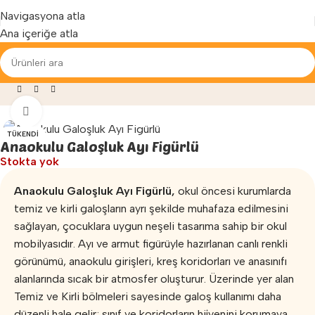
Yenilenen arayüzümüz ile hizmetinizdeyiz...
Navigasyona atla
Ana içeriğe atla
emeleri
»
Anaokulu Galoşluk
»
Anaokulu Galoşluk Ayı Figürlü
Büyütmek için tıklayın
TÜKENDI
Anaokulu Galoşluk Ayı Figürlü
Stokta yok
Anaokulu Galoşluk Ayı Figürlü,
okul öncesi kurumlarda
temiz ve kirli galoşların ayrı şekilde muhafaza edilmesini
sağlayan, çocuklara uygun neşeli tasarıma sahip bir okul
mobilyasıdır. Ayı ve armut figürüyle hazırlanan canlı renkli
görünümü, anaokulu girişleri, kreş koridorları ve anasınıfı
alanlarında sıcak bir atmosfer oluşturur. Üzerinde yer alan
Temiz ve Kirli bölmeleri sayesinde galoş kullanımı daha
düzenli hale gelir; sınıf ve koridorların hijyenini korumaya