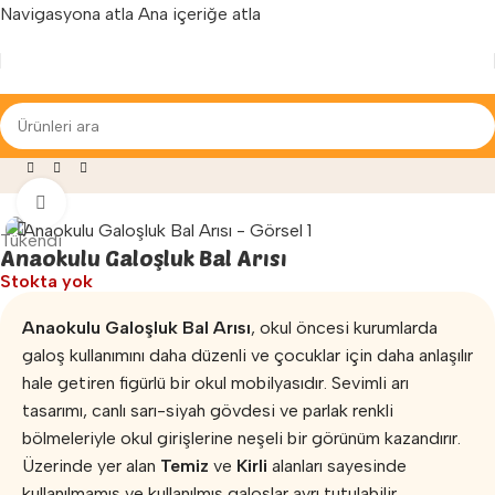
Navigasyona atla
Ana içeriğe atla
Yenilenen arayüzümüz ile hizmetinizdeyiz...
lzemeleri
»
Anaokulu Galoşluk
»
Anaokulu Galoşluk Bal Arısı
Büyütmek için tıklayın
Tükendi
Anaokulu Galoşluk Bal Arısı
Stokta yok
Anaokulu Galoşluk Bal Arısı
, okul öncesi kurumlarda
galoş kullanımını daha düzenli ve çocuklar için daha anlaşılır
hale getiren figürlü bir okul mobilyasıdır. Sevimli arı
tasarımı, canlı sarı-siyah gövdesi ve parlak renkli
bölmeleriyle okul girişlerine neşeli bir görünüm kazandırır.
Üzerinde yer alan
Temiz
ve
Kirli
alanları sayesinde
kullanılmamış ve kullanılmış galoşlar ayrı tutulabilir.