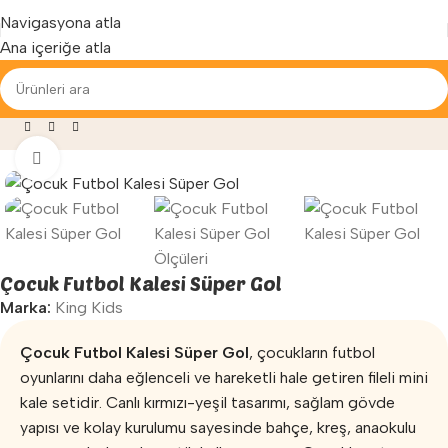
Yenilenen arayüzümüz ile hizmetinizdeyiz...
Navigasyona atla
Ana içeriğe atla
fa
»
Mağaza
»
Oyun Parkları
»
Çocuk Futbol Kalesi Süper Gol
Büyütmek için tıklayın
Çocuk Futbol Kalesi Süper Gol
Marka:
King Kids
Çocuk Futbol Kalesi Süper Gol
, çocukların futbol
oyunlarını daha eğlenceli ve hareketli hale getiren fileli mini
kale setidir. Canlı kırmızı-yeşil tasarımı, sağlam gövde
yapısı ve kolay kurulumu sayesinde bahçe, kreş, anaokulu