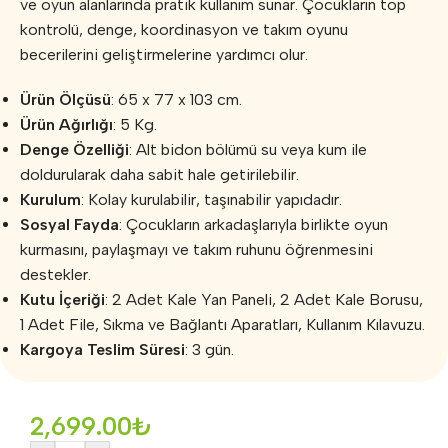
ve oyun alanlarında pratik kullanım sunar. Çocukların top
kontrolü, denge, koordinasyon ve takım oyunu
becerilerini geliştirmelerine yardımcı olur.
Ürün Ölçüsü
: 65 x 77 x 103 cm.
Ürün Ağırlığı
: 5 Kg.
Denge Özelliği
: Alt bidon bölümü su veya kum ile
doldurularak daha sabit hale getirilebilir.
Kurulum
: Kolay kurulabilir, taşınabilir yapıdadır.
Sosyal Fayda
: Çocukların arkadaşlarıyla birlikte oyun
kurmasını, paylaşmayı ve takım ruhunu öğrenmesini
destekler.
Kutu İçeriği
: 2 Adet Kale Yan Paneli, 2 Adet Kale Borusu,
1 Adet File, Sıkma ve Bağlantı Aparatları, Kullanım Kılavuzu.
Kargoya Teslim Süresi
: 3 gün.
2,699.00
₺