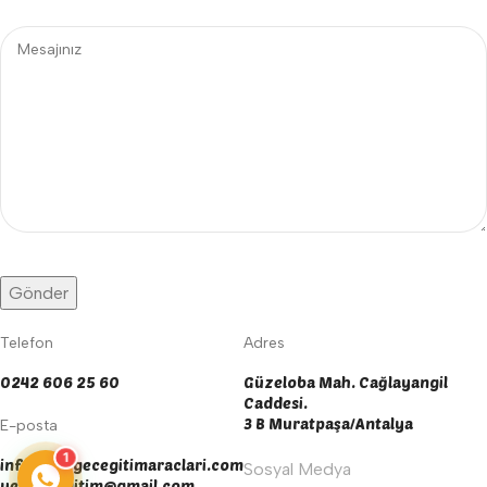
Telefon
Adres
0242 606 25 60
Güzeloba Mah. Cağlayangil
Caddesi.
3 B Muratpaşa/Antalya
E-posta
1
info@yengecegitimaraclari.com
Sosyal Medya
yengecegitim@gmail.com