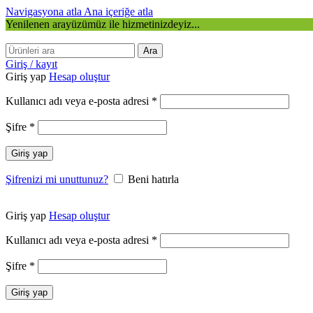
Navigasyona atla
Ana içeriğe atla
Yenilenen arayüzümüz ile hizmetinizdeyiz...
Ara
Giriş / kayıt
Giriş yap
Hesap oluştur
Kullanıcı adı veya e-posta adresi
*
Şifre
*
Giriş yap
Şifrenizi mi unuttunuz?
Beni hatırla
Giriş yap
Hesap oluştur
Kullanıcı adı veya e-posta adresi
*
Şifre
*
Giriş yap