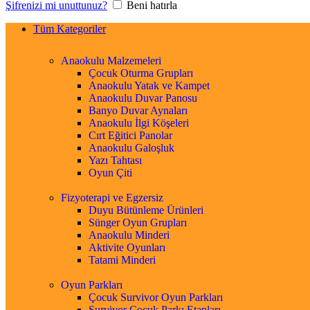
Şifrenizi mi unuttunuz?
Beni hatırla
Tüm Kategoriler
Anaokulu Malzemeleri
Çocuk Oturma Grupları
Anaokulu Yatak ve Kampet
Anaokulu Duvar Panosu
Banyo Duvar Aynaları
Anaokulu İlgi Köşeleri
Cırt Eğitici Panolar
Anaokulu Galoşluk
Yazı Tahtası
Oyun Çiti
Fizyoterapi ve Egzersiz
Duyu Bütünleme Ürünleri
Sünger Oyun Grupları
Anaokulu Minderi
Aktivite Oyunları
Tatami Minderi
Oyun Parkları
Çocuk Survivor Oyun Parkları
Survivor Çocuk Parkı Etapları