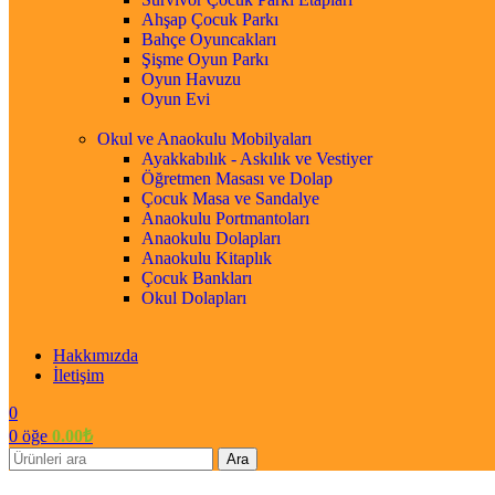
Ahşap Çocuk Parkı
Bahçe Oyuncakları
Şişme Oyun Parkı
Oyun Havuzu
Oyun Evi
Okul ve Anaokulu Mobilyaları
Ayakkabılık - Askılık ve Vestiyer
Öğretmen Masası ve Dolap
Çocuk Masa ve Sandalye
Anaokulu Portmantoları
Anaokulu Dolapları
Anaokulu Kitaplık
Çocuk Bankları
Okul Dolapları
Hakkımızda
İletişim
0
0
öğe
0.00
₺
Ara