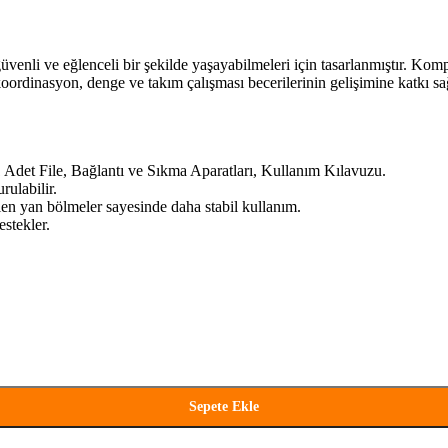
güvenli ve eğlenceli bir şekilde yaşayabilmeleri için tasarlanmıştır. Ko
n koordinasyon, denge ve takım çalışması becerilerinin gelişimine katkı
 Adet File, Bağlantı ve Sıkma Aparatları, Kullanım Kılavuzu.
rulabilir.
ilen yan bölmeler sayesinde daha stabil kullanım.
estekler.
Sepete Ekle