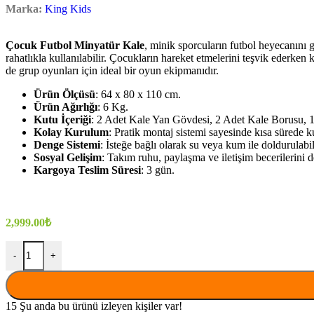
Marka:
King Kids
Çocuk Futbol Minyatür Kale
, minik sporcuların futbol heyecanını 
rahatlıkla kullanılabilir. Çocukların hareket etmelerini teşvik ederke
de grup oyunları için ideal bir oyun ekipmanıdır.
Ürün Ölçüsü
: 64 x 80 x 110 cm.
Ürün Ağırlığı
: 6 Kg.
Kutu İçeriği
: 2 Adet Kale Yan Gövdesi, 2 Adet Kale Borusu, 1
Kolay Kurulum
: Pratik montaj sistemi sayesinde kısa sürede ku
Denge Sistemi
: İsteğe bağlı olarak su veya kum ile doldurulab
Sosyal Gelişim
: Takım ruhu, paylaşma ve iletişim becerilerini d
Kargoya Teslim Süresi
: 3 gün.
2,999.00
₺
-
+
15
Şu anda bu ürünü izleyen kişiler var!