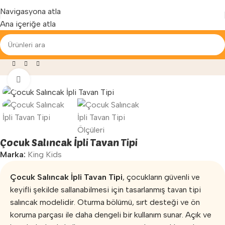
Yenilenen arayüzümüz ile hizmetinizdeyiz...
Navigasyona atla
Ana içeriğe atla
yfa
»
Mağaza
»
Oyun Parkları
»
Çocuk Salıncak İpli Tavan Tipi
Büyütmek için tıklayın
Çocuk Salıncak İpli Tavan Tipi
Marka:
King Kids
Çocuk Salıncak İpli Tavan Tipi
, çocukların güvenli ve
keyifli şekilde sallanabilmesi için tasarlanmış tavan tipi
salıncak modelidir. Oturma bölümü, sırt desteği ve ön
koruma parçası ile daha dengeli bir kullanım sunar. Açık ve