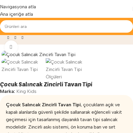
Yenilenen arayüzümüz ile hizmetinizdeyiz...
Navigasyona atla
Ana içeriğe atla
»
Mağaza
»
Oyun Parkları
»
Çocuk Salıncak Zincirli Tavan Tipi
Büyütmek için tıklayın
Çocuk Salıncak Zincirli Tavan Tipi
Marka:
King Kids
Çocuk Salıncak Zincirli Tavan Tipi
, çocukların açık ve
kapalı alanlarda güvenli şekilde sallanarak eğlenceli vakit
geçirmesi için tasarlanmış dayanıklı tavan tipi salıncak
modelidir. Zincirli askı sistemi, ön koruma barı ve sırt