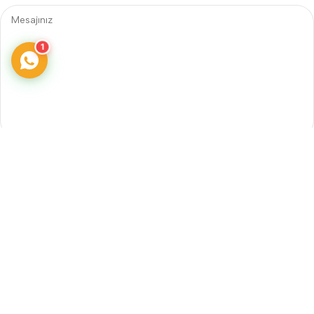
1
Telefon
Adres
0242 606 25 60
Güzeloba Mah. Cağlayangil
Caddesi.
3 B Muratpaşa/Antalya
E-posta
info@yengecegitimaraclari.com
Sosyal Medya
yengecegitim@gmail.com