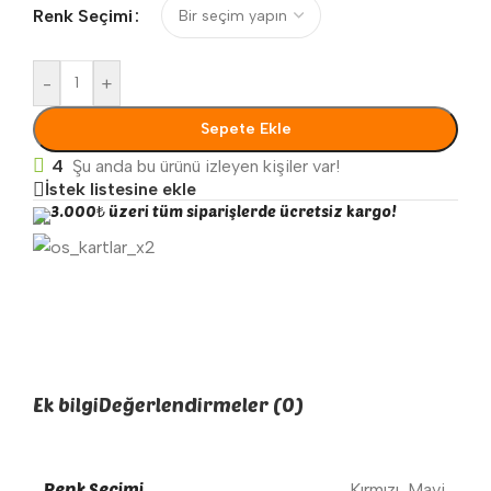
Renk Seçimi
-
+
Sepete Ekle
4
Şu anda bu ürünü izleyen kişiler var!
İstek listesine ekle
3.000₺ üzeri tüm siparişlerde ücretsiz kargo!
Ek bilgi
Değerlendirmeler (0)
Renk Seçimi
Kırmızı
,
Mavi