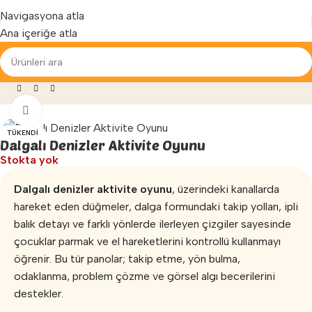
Yenilenen arayüzümüz ile hizmetinizdeyiz...
Navigasyona atla
Ana içeriğe atla
gzersiz
»
Aktivite Oyunları
»
Dalgalı Denizler Aktivite Oyunu
Büyütmek için tıklayın
TÜKENDI
Dalgalı Denizler Aktivite Oyunu
Stokta yok
Dalgalı denizler aktivite oyunu
, üzerindeki kanallarda
hareket eden düğmeler, dalga formundaki takip yolları, ipli
balık detayı ve farklı yönlerde ilerleyen çizgiler sayesinde
çocuklar parmak ve el hareketlerini kontrollü kullanmayı
öğrenir. Bu tür panolar; takip etme, yön bulma,
odaklanma, problem çözme ve görsel algı becerilerini
destekler.