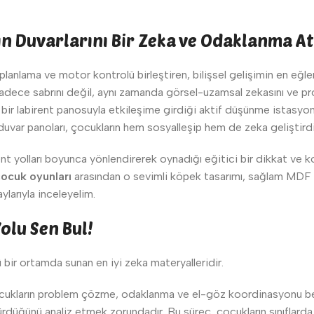
rın Duvarlarını Bir Zeka ve Odaklanma 
planlama ve motor kontrolü birleştiren, bilişsel gelişimin en eğle
sadece sabrını değil, aynı zamanda görsel-uzamsal zekasını ve prob
 bir labirent panosuyla etkileşime girdiği aktif düşünme istasyon
duvar panoları, çocukların hem sosyalleşip hem de zeka geliştird
rent yolları boyunca yönlendirerek oynadığı eğitici bir dikkat v
ocuk oyunları
arasından o sevimli köpek tasarımı, sağlam MDF g
ylarıyla inceleyelim.
lu Sen Bul!
 bir ortamda sunan en iyi zeka materyalleridir.
cukların problem çözme, odaklanma ve el-göz koordinasyonu becer
ürdüğünü analiz etmek zorundadır. Bu süreç, çocukların sınıflar