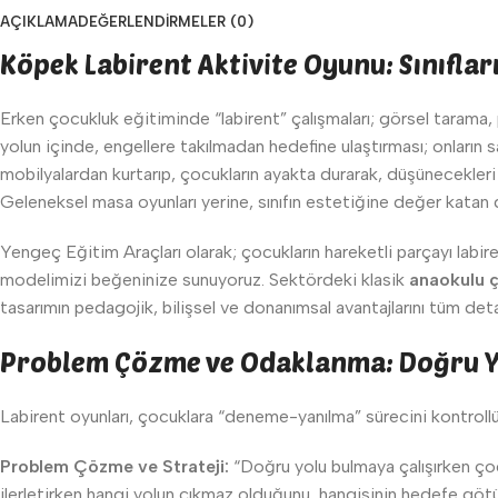
AÇIKLAMA
DEĞERLENDIRMELER (0)
Köpek Labirent Aktivite Oyunu: Sınıfla
Erken çocukluk eğitiminde “labirent” çalışmaları; görsel tarama, 
yolun içinde, engellere takılmadan hedefine ulaştırması; onların 
mobilyalardan kurtarıp, çocukların ayakta durarak, düşünecekleri
Geleneksel masa oyunları yerine, sınıfın estetiğine değer katan 
Yengeç Eğitim Araçları olarak; çocukların hareketli parçayı labi
modelimizi beğeninize sunuyoruz. Sektördeki klasik
anaokulu ç
tasarımın pedagojik, bilişsel ve donanımsal avantajlarını tüm deta
Problem Çözme ve Odaklanma: Doğru Yo
Labirent oyunları, çocuklara “deneme-yanılma” sürecini kontrollü
Problem Çözme ve Strateji:
“Doğru yolu bulmaya çalışırken ço
ilerletirken hangi yolun çıkmaz olduğunu, hangisinin hedefe göt