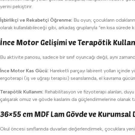
yerini pekiştirir.
İşbirlikçi ve Rekabetçi Öğrenme:
Bu oyun; çocukların odaklanma 
olarak kullanılabileceği gibi, arkadaş gruplarıyla “en kısa sürede ki
İnce Motor Gelişimi ve Terapötik Kulla
Bu aktivite panosu, sadece bir sınıf oyuncağı değil, aynı zamand
İnce Motor Kas Gücü:
Hareketli parçayı labirent yolları içinde 
ergoterapi (iş ve uğraşı terapisi) seanslarında, el kavrama gücün
Terapötik Kullanım:
Rehabilitasyon ve fizyoterapi alanları, duyu 
çalışarak omuz ve gövde kaslarını da güçlendirmelerine olanak ta
36×55 cm MDF Lam Gövde ve Kurumsal D
Okul öncesi sınıflarında duvarları değerlendirmek, çocuklara yeni