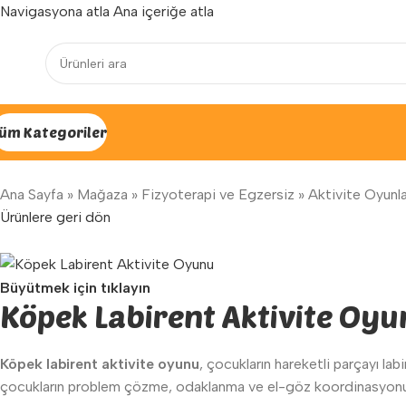
Navigasyona atla
Ana içeriğe atla
Yenilenen arayüzümüz ile hizmetinizdeyiz...
üm Kategoriler
Ana Sayfa
»
Mağaza
»
Fizyoterapi ve Egzersiz
»
Aktivite Oyunla
Ürünlere geri dön
Büyütmek için tıklayın
Köpek Labirent Aktivite Oy
Köpek labirent aktivite oyunu
, çocukların hareketli parçayı la
çocukların problem çözme, odaklanma ve el-göz koordinasyonu b