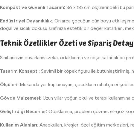
Kompakt ve Güvenli Tasarım:
36 x 55 cm ölçülerindeki bu pano
Endüstriyel Dayanıklılık:
Onlarca çocuğun gün boyu etkileşime g
doğal ve sıcak dokusu sınıfınıza estetik bir değer katarken, meka
Teknik Özellikler Özeti ve Sipariş Detay
Sınıflarınızın duvarlarına zeka, odaklanma ve neşe katacak bu prof
Tasarım Konsepti:
Sevimli bir köpek figürü ile bütünleştirilmiş,
Ölçüleri:
Mekanda yer kaplamayan, çocukların rahatça erişebile
Gövde Malzemesi:
Uzun yıllar yoğun okul ve terapi kullanımın
Geliştirdiği Beceriler:
Odaklanma, problem çözme, el-göz koordi
Kullanım Alanları:
Anaokulları, kreşler, özel eğitim merkezleri, r