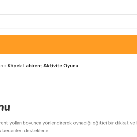
rı
»
Köpek Labirent Aktivite Oyunu
unu
birent yolları boyunca yönlendirerek oynadığı eğitici bir dikkat 
ecerileri desteklenir.