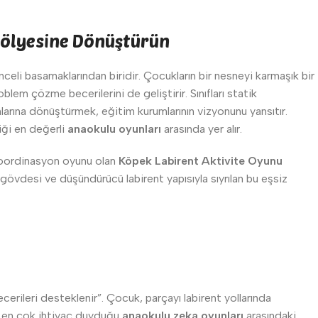
Atölyesine Dönüştürün
nceli basamaklarından biridir. Çocukların bir nesneyi karmaşık bir
lem çözme becerilerini de geliştirir. Sınıfları statik
larına dönüştürmek, eğitim kurumlarının vizyonunu yansıtır.
iği en değerli
anaokulu oyunları
arasında yer alır.
e koordinasyon oyunu olan
Köpek Labirent Aktivite Oyunu
övdesi ve düşündürücü labirent yapısıyla sıyrılan bu eşsiz
ileri desteklenir”. Çocuk, parçayı labirent yollarında
da en çok ihtiyaç duyduğu
anaokulu zeka oyunları
arasındaki