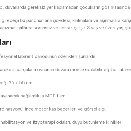
, duvarlarda gereksiz yer kaplamadan çocukların göz hizasında i
ireceği bu panonun ana gövdesi, kırılmalara ve aşınmalara karş
nizması yıllarca sorunsuz ve sessiz çalışır. 3 yaş ve üzeri yaş g
ları
esyonel labirent panosunun özellikleri şunlardır:
 hareketli parçalarla oynanan duvara monte edilebilir eğitici labir
ceği 36 x 55 cm.
a dayanacak sağlamlıkta MDF Lam.
nasyonu, ince motor kas becerileri ve görsel algı.
ehabilitasyon ve fizyoterapi odaları, duyu bütünleme klinikleri.