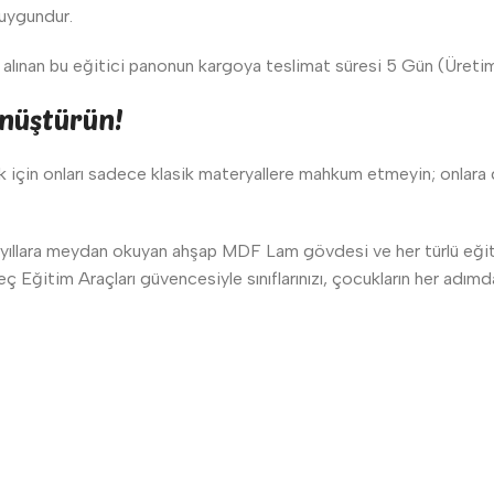
 uygundur.
lınan bu eğitici panonun kargoya teslimat süresi 5 Gün (Üretim) 
önüştürün!
 için onları sadece klasik materyallere mahkum etmeyin; onlara d
 yıllara meydan okuyan ahşap MDF Lam gövdesi ve her türlü eğit
Eğitim Araçları güvencesiyle sınıflarınızı, çocukların her adımda 