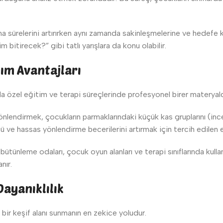
sürelerini artırırken aynı zamanda sakinleşmelerine ve hedefe kil
m bitirecek?” gibi tatlı yarışlara da konu olabilir.
nım Avantajları
a özel eğitim ve terapi süreçlerinde profesyonel birer materyald
yönlendirmek, çocukların parmaklarındaki küçük kas gruplarını (ince 
ü ve hassas yönlendirme becerilerini artırmak için tercih edilen e
bütünleme odaları, çocuk oyun alanları ve terapi sınıflarında kulla
nır.
ayanıklılık
 bir keşif alanı sunmanın en zekice yoludur.