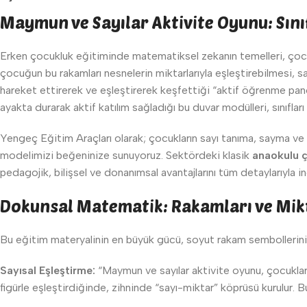
Maymun ve Sayılar Aktivite Oyunu: Sını
Erken çocukluk eğitiminde matematiksel zekanın temelleri, çocuğu
çocuğun bu rakamları nesnelerin miktarlarıyla eşleştirebilmesi, s
hareket ettirerek ve eşleştirerek keşfettiği “aktif öğrenme panol
ayakta durarak aktif katılım sağladığı bu duvar modülleri, sınıfla
Yengeç Eğitim Araçları olarak; çocukların sayı tanıma, sayma ve 
modelimizi beğeninize sunuyoruz. Sektördeki klasik
anaokulu ç
pedagojik, bilişsel ve donanımsal avantajlarını tüm detaylarıyla i
Dokunsal Matematik: Rakamları ve Mikta
Bu eğitim materyalinin en büyük gücü, soyut rakam sembollerini;
Sayısal Eşleştirme:
“Maymun ve sayılar aktivite oyunu, çocukların
figürle eşleştirdiğinde, zihninde “sayı-miktar” köprüsü kurulur. B