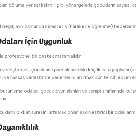
n bölüme yerleştirelim!” gibi yönergelerle çocukların sayısal kavr
değil, aynı zamanda kinestetik (hareketle öğrenme) becerilerini te
Odaları İçin Uygunluk
de profesyonel bir destek materyalidir.
 yerleştirmek, çocukların parmaklarındaki küçük kas gruplarını (inc
 ve hassas yerleştirme becerilerini artırmak için tercih edilen en
bütünleme odaları, çocuk oyun alanları ve terapi sınıflarında kulla
nır.
kların dikkat süresini artırarak onları sakinleştirici bir odaklan
ayanıklılık