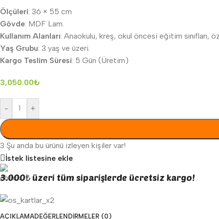
Ölçüleri
: 36 × 55 cm
Gövde
: MDF Lam.
Kullanım Alanları
: Anaokulu, kreş, okul öncesi eğitim sınıfları, öz
Yaş Grubu
: 3 yaş ve üzeri.
Kargo Teslim Süresi
: 5 Gün (Üretim)
3,050.00
₺
-
+
3
Şu anda bu ürünü izleyen kişiler var!
İstek listesine ekle
3.000₺ üzeri tüm siparişlerde ücretsiz kargo!
AÇIKLAMA
DEĞERLENDIRMELER (0)