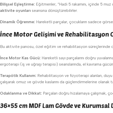
Bilişsel Eşleştirme:
Eğitmenler, “Hadi 5 rakamını, içinde 5 muz ola
aktivite oyunları
seansına dönüştürebilirler.
Dinamik Öğrenme:
Hareketli parçalar, çocukların sadece görsel 
İnce Motor Gelişimi ve Rehabilitasyon 
Bu aktivite panosu, özel eğitim ve rehabilitasyon süreçlerinde 
İnce Motor Kas Gücü:
Hareketli sayı parçalarını doğru yuvalarına
ergoterapi (iş ve uğraşı terapisi) seanslarında, el kavrama gücünü
Terapötik Kullanım:
Rehabilitasyon ve fizyoterapi alanları, duyu 
çalışarak omuz ve gövde kaslarını da güçlendirmelerine olanak ta
Odaklanma ve Dikkat:
Parçaları doğru hizalamaya çalışmak, çocu
36×55 cm MDF Lam Gövde ve Kurumsal D