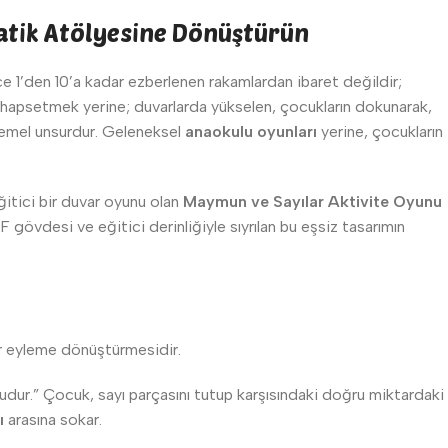
matik Atölyesine Dönüştürün
ce 1’den 10’a kadar ezberlenen rakamlardan ibaret değildir;
ne hapsetmek yerine; duvarlarda yükselen, çocukların dokunarak,
n temel unsurdur. Geleneksel
anaokulu oyunları
yerine, çocukların
ğitici bir duvar oyunu olan
Maymun ve Sayılar Aktivite Oyunu
övdesi ve eğitici derinliğiyle sıyrılan bu eşsiz tasarımın
ir eyleme dönüştürmesidir.
nudur.” Çocuk, sayı parçasını tutup karşısındaki doğru miktardaki
ı
arasına sokar.