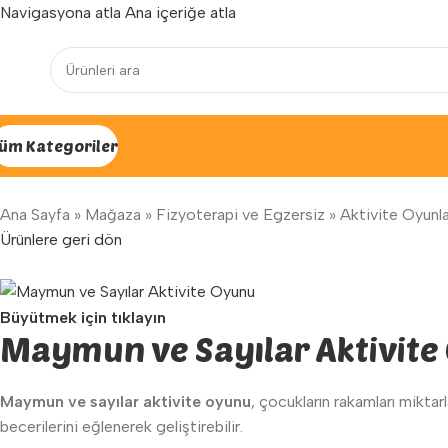
Navigasyona atla
Ana içeriğe atla
Yenilenen arayüzümüz ile hizmetinizdeyiz...
üm Kategoriler
Ana Sayfa
»
Mağaza
»
Fizyoterapi ve Egzersiz
»
Aktivite Oyunla
Ürünlere geri dön
Büyütmek için tıklayın
Maymun ve Sayılar Aktivit
Maymun ve sayılar aktivite oyunu
, çocukların rakamları miktar
becerilerini eğlenerek geliştirebilir.