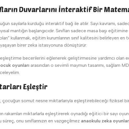
fların Duvarlarını İnteraktif Bir Mate
n sayılarla kurduğu interaktif bağ ile atılır. Sayı kavramı, sade
ayısal mantığın başlangıcıdır. Sınıfları sadece masa başı eğitimi
arı” kullanmak, eğitim kurumlarının sınıf kalitesini belirleyen e
rı yaşayan birer zeka istasyonuna dönüştürür.
eşleştirme becerilerini eğlenerek geliştirmesine yardımcı olan e
ocuk oyunları
arasından o sevimli maymun tasarımı, sağlam MDF g
nceleyelim.
rları Eşleştir
 çocuğun somut nesne miktarlarıyla eşleştirebileceği fiziksel b
 rakamları miktarlarla eşleştirerek oynadığı eğitici bir sayı oyu
u süreç, onu sınıflarınızın en vazgeçilmez
anaokulu zeka oyunlar