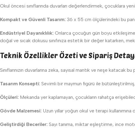
Okul öncesi sınıflarında duvarları değerlendirmek, çocuklara yeni
Kompakt ve Güvenli Tasarım:
36 x 55 cm ölçülerindeki bu pano
Endüstriyel Dayanıklılık:
Onlarca çocuğun gün boyu etkileşime g
doğal ve sıcak dokusu sınıfınıza estetik bir değer katarken, meka
Teknik Özellikler Özeti ve Sipariş Detay
Sınıflarınızın duvarlarına zeka, sayısal mantık ve neşe katacak bu
Tasarım Konsepti:
Sevimli bir maymun figürü ile bütünleştirilmiş,
Ölçüleri:
Mekanda yer kaplamayan, çocukların rahatça erişebile
Gövde Malzemesi:
Uzun yıllar yoğun okul ve terapi kullanımın
Geliştirdiği Beceriler:
Sayı tanıma, miktar eşleştirme, ince mo