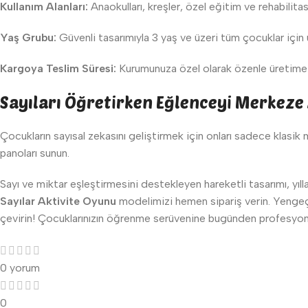
Kullanım Alanları:
Anaokulları, kreşler, özel eğitim ve rehabilita
Yaş Grubu:
Güvenli tasarımıyla 3 yaş ve üzeri tüm çocuklar için
Kargoya Teslim Süresi:
Kurumunuza özel olarak özenle üretime a
Sayıları Öğretirken Eğlenceyi Merkeze 
Çocukların sayısal zekasını geliştirmek için onları sadece klasi
panoları sunun.
Sayı ve miktar eşleştirmesini destekleyen hareketli tasarımı, y
Sayılar Aktivite Oyunu
modelimizi hemen sipariş verin. Yengeç E
çevirin! Çocuklarınızın öğrenme serüvenine bugünden profesyone
0 yorum
0