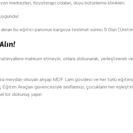
syon merkezleri, fizyoterapi odaları, duyu bütünleme klinikleri.
 uygundur.
lınan bu eğitici panonun kargoya teslimat süresi 5 Gün (Üretim) 
Alın!
k materyallere mahkum etmeyin; onlara dokunarak, yerleştirerek ve
ıllara meydan okuyan ahşap MDF Lam gövdesi ve her türlü eğitim/
ğitim Araçları güvencesiyle sınıflarınızı, çocukların her eşleştir
l bir dokunuş yapın.