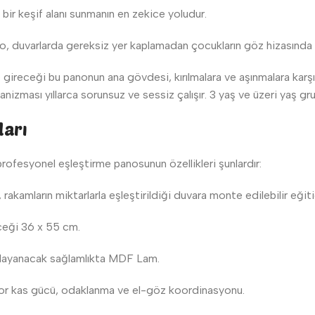
 bir keşif alanı sunmanın en zekice yoludur.
, duvarlarda gereksiz yer kaplamadan çocukların göz hizasında i
ireceği bu panonun ana gövdesi, kırılmalara ve aşınmalara karş
nizması yıllarca sorunsuz ve sessiz çalışır. 3 yaş ve üzeri yaş g
ları
 profesyonel eşleştirme panosunun özellikleri şunlardır:
 rakamların miktarlarla eşleştirildiği duvara monte edilebilir eğit
ceği 36 x 55 cm.
a dayanacak sağlamlıkta MDF Lam.
tor kas gücü, odaklanma ve el-göz koordinasyonu.