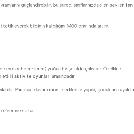
amlarını güçlendirebilir, bu süreci sınıflarınızdaki en sevilen
fen
tikleyerek bilginin kalıcılığını %100 oranında artırır.
e motor becerilerini) yoğun bir şekilde çalıştırır. Özellikle
 etkili
aktivite oyunları
arasındadır.
nılabilir. Panonun duvara monte edilebilir yapısı, çocukların ayakta
ma sürecine sokar.