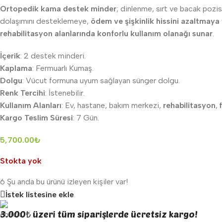
Ortopedik kama destek minder
; dinlenme, sırt ve bacak pozi
dolaşımını desteklemeye,
ödem ve şişkinlik hissini azaltmaya
rehabilitasyon alanlarında konforlu kullanım olanağı sunar
.
İçerik
: 2 destek minderi.
Kaplama
: Fermuarlı Kumaş.
Dolgu
: Vücut formuna uyum sağlayan sünger dolgu.
Renk Tercihi
: İstenebilir.
Kullanım Alanları
: Ev, hastane, bakım merkezi,
rehabilitasyon
,
Kargo Teslim Süresi
: 7 Gün.
5,700.00
₺
Stokta yok
6
Şu anda bu ürünü izleyen kişiler var!
İstek listesine ekle
3.000₺ üzeri tüm siparişlerde ücretsiz kargo!