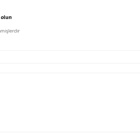
z olun
nmişlerdir