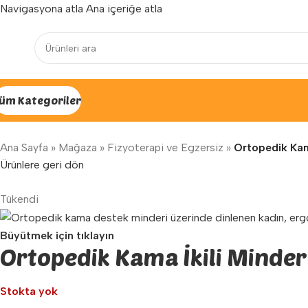
Navigasyona atla
Ana içeriğe atla
Yenilenen arayüzümüz ile hizmetinizdeyiz...
üm Kategoriler
Ana Sayfa
»
Mağaza
»
Fizyoterapi ve Egzersiz
»
Ortopedik Kam
Ürünlere geri dön
Tükendi
Büyütmek için tıklayın
Ortopedik Kama İkili Minder
Stokta yok