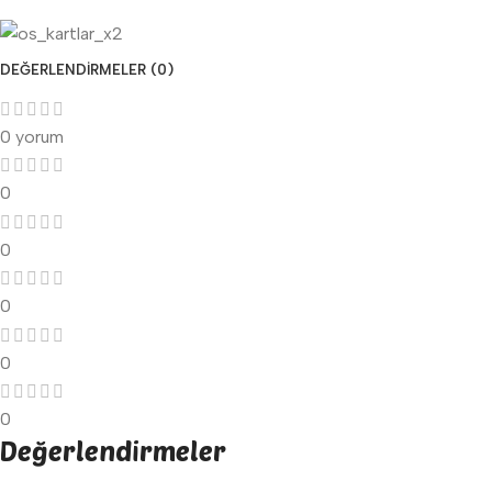
DEĞERLENDIRMELER (0)
0 yorum
0
0
0
0
0
Değerlendirmeler