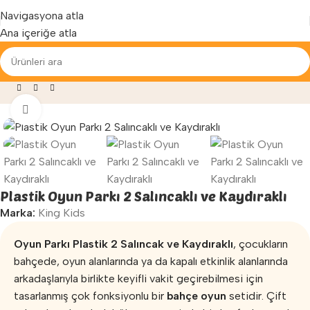
Yenilenen arayüzümüz ile hizmetinizdeyiz...
Navigasyona atla
Ana içeriğe atla
»
Oyun Parkları
»
Plastik Oyun Parkı 2 Salıncaklı ve Kaydıraklı
Büyütmek için tıklayın
Plastik Oyun Parkı 2 Salıncaklı ve Kaydıraklı
Marka:
King Kids
Oyun Parkı Plastik 2 Salıncak ve Kaydıraklı
, çocukların
bahçede, oyun alanlarında ya da kapalı etkinlik alanlarında
arkadaşlarıyla birlikte keyifli vakit geçirebilmesi için
tasarlanmış çok fonksiyonlu bir
bahçe oyun
setidir. Çift