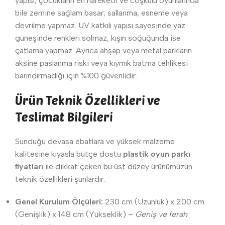
yapısı, çocukların en hareketli ve coşkulu oyunlarında
bile zemine sağlam basar; sallanma, esneme veya
devrilme yapmaz. UV katkılı yapısı sayesinde yaz
güneşinde renkleri solmaz, kışın soğuğunda ise
çatlama yapmaz. Ayrıca ahşap veya metal parkların
aksine paslanma riski veya kıymık batma tehlikesi
barındırmadığı için %100 güvenlidir.
Ürün Teknik Özellikleri ve
Teslimat Bilgileri
Sunduğu devasa ebatlara ve yüksek malzeme
kalitesine kıyasla bütçe dostu
plastik oyun parkı
fiyatları
ile dikkat çeken bu üst düzey ürünümüzün
teknik özellikleri şunlardır:
Genel Kurulum Ölçüleri:
230 cm (Uzunluk) x 200 cm
(Genişlik) x 148 cm (Yükseklik) –
Geniş ve ferah