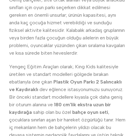
sınıfları için oyun parkı seçerken dikkat edilmesi
gereken en önemli unsurlar; ürünün kapasitesi, aynı
anda kaç çocuğa hizmet verebildiği ve sunduğu
fiziksel aktivite kalitesidir. Kalabalık arkadaş gruplarının
veya birden fazla çocuğun olduğu ailelerin en büyük
problemi, oyuncaklar yüzünden çıkan sıralama kavgaları
ve kısa sürede biten heveslerdir.
Yengeç Eğitim Araçları olarak; King Kids kalitesiyle
üretilen ve standart modelleri gölgede bırakan
ebatlarıyla öne çıkan
Plastik Oyun Parkı 2 Salıncaklı
ve Kaydıraklı
dev eğlence istasyonumuzu sunuyoruz.
Bir önceki standart modellere kıyasla çok daha geniş
bir oturum alanına ve
180 cm’lik ekstra uzun bir
kaydırağa
sahip olan bu özel
bahçe oyun seti
,
çocuklara sınırları aşan bir hareket özgürlüğü tanır. Hem
iç mekanların hem de bahçelerin yıldızı olacak bu
devasa sistemin pedagojik faydalarını ve üstün teknik