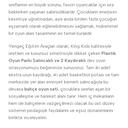
sınıflarının en büyük sorunu, favori oyuncaklar için sıra
beklerken yaşanan sabırsızlıklardır. Çocukların enerjisini
kesintiye uğratmadan, aynı anda birden fazla çocuğun
eşzamanlı olarak eğlenebilmesini sağlamak, mükemmel
bir oyun alanı tasarımının en temel kuralıdır.
Yengeç Eğitim Araçları olarak; King Kids kalitesiyle
üretilen ve kusursuz simetrisiyle dikkat çeken
Plastik
Oyun Parkı Salıncaklı ve 2 Kaydıraklı
dev oyun
istasyonumuzu beğeninize sunuyoruz. Tam iki adet
ekstra uzun kaydırağı, iki adet basketbol potası ve tam
merkezde yer alan emniyet kemerli salıncağıyla bu
devasa
bahçe oyun seti
, çocuklara sınırları aşan bir
sosyalleşme ve hareket alanı tanır. Hem iç mekanların
hem de bahçelerin vazgeçilmezi olacak bu üst düzey
sistemin pedagojik faydalarını ve eşsiz donanımlarını
birlikte inceleyelim.