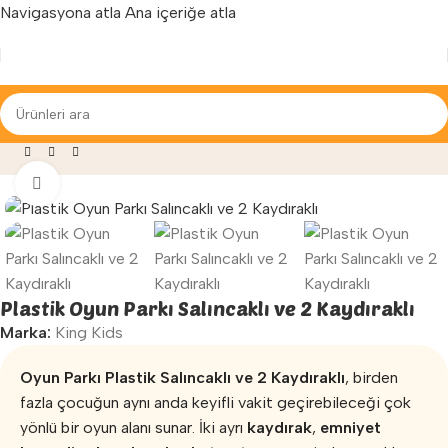
Navigasyona atla
Ana içeriğe atla
Yenilenen arayüzümüz ile hizmetinizdeyiz...
»
Oyun Parkları
»
Plastik Oyun Parkı Salıncaklı ve 2 Kaydıraklı
Büyütmek için tıklayın
Plastik Oyun Parkı Salıncaklı ve 2 Kaydıraklı
Marka:
King Kids
Oyun Parkı Plastik Salıncaklı ve 2 Kaydıraklı
, birden
fazla çocuğun aynı anda keyifli vakit geçirebileceği çok
yönlü bir oyun alanı sunar. İki ayrı
kaydırak
,
emniyet