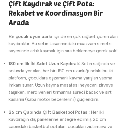
Çift Kaydırak ve Çift Pota:
Rekabet ve Koordinasyon Bir
Arada
Bir
çocuk oyun parkı
içinde en çok rağbet gören alan
kaydıraktır. Bu setin tasarımındaki muazzam simetri
sayesinde artık kaymak için sıra beklemeye gerek yok!
180 cm’lik İki Adet Uzun Kaydırak:
Setin sağında ve
solunda yer alan, her biri 180 cm uzunluğundaki bu iki
platform, çocuklara eşzamanlı kayma yarışları yapma
imkanı sunar. Uzun kayma mesafesi heyecanı zirveye
taşırken, merdivenleri tırmanma süreci bacak ve sırt
kaslarını (kaba motor becerilerini) güçlendirir.
26 cm Çapında Çift Basketbol Potası:
Her iki
kaydırağın dış panellerine entegre edilmiş 26 cm
çapındaki basketbol potaları, çocukları zıplamaya ve